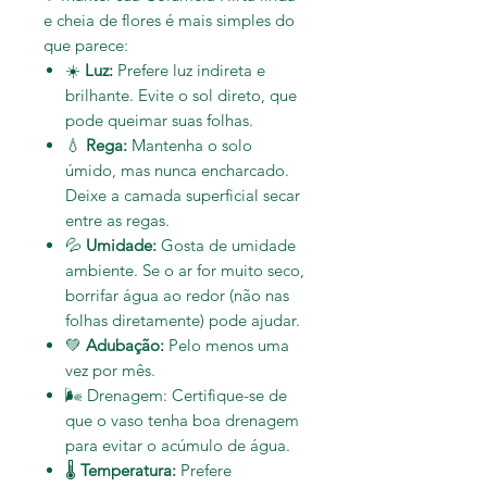
e cheia de flores é mais simples do
que parece:
☀️
Luz:
Prefere luz indireta e
brilhante. Evite o sol direto, que
pode queimar suas folhas.
💧
Rega:
Mantenha o solo
úmido, mas nunca encharcado.
Deixe a camada superficial secar
entre as regas.
💦
Umidade:
Gosta de umidade
ambiente. Se o ar for muito seco,
borrifar água ao redor (não nas
folhas diretamente) pode ajudar.
💚
Adubação:
Pelo menos uma
vez por mês.
🌬️ Drenagem: Certifique-se de
que o vaso tenha boa drenagem
para evitar o acúmulo de água.
🌡️
Temperatura:
Prefere