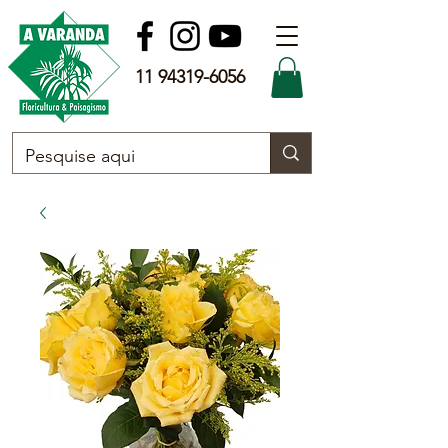
11 94319-6056