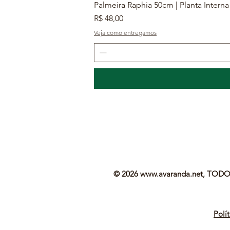
Palmeira Raphia 50cm | Planta Interna
Preço
R$ 48,00
Veja como entregamos
© 2026
www.avaranda.net
, TODOS
Polí