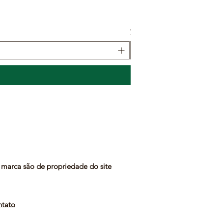
Pacová | Planta Interna
Preço
R$ 48,00
Veja como entregamos
marca são de propriedade do site
tato