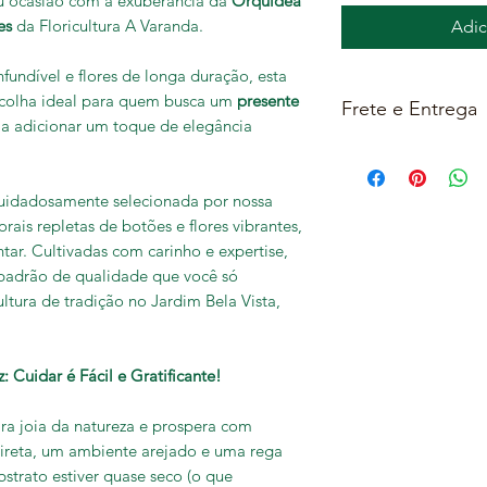
u ocasião com a exuberância da
Orquídea
es
da Floricultura A Varanda.
Adic
fundível e flores de longa duração, esta
colha ideal para quem busca um
presente
Frete e Entrega
a adicionar um toque de elegância
Escolha no final
PRÓPRIA, produto
Correios;
uidadosamente selecionada por nossa
Todos os nossos 
rais repletas de botões e flores vibrantes,
veículos próprios 
tar. Cultivadas com carinho e expertise,
Frete Grátis para
padrão de qualidade que você só
em
Santo André, 
ultura de tradição no Jardim Bela Vista,
do Campo e par
cobramos uma tax
Demais regiões co
 Cuidar é Fácil e Gratificante!
do nosso Whatsap
ra joia da natureza e prospera com
ndireta, um ambiente arejado e uma rega
trato estiver quase seco (o que