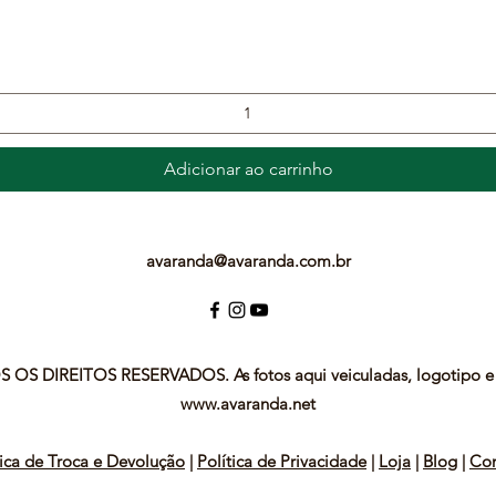
Visualização rápida
Adicionar ao carrinho
avaranda@avaranda.com.br
 OS DIREITOS RESERVADOS. As fotos aqui veiculadas, logotipo e 
www.avaranda.net
tica de Troca e Devolução
|
Política de Privacidade
|
Loja
|
Blog
|
Con