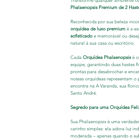
Transforme qualquer ambiente o
Phalaenopsis Premium de 2 Hast
Reconhecida por sua beleza incon
orquídea de luxo premium
é a es
sofisticado
e memorável ou desej
natural à sua casa ou escritório.
Cada
Orquídea Phalaenopsis
é c
equipe, garantindo duas hastes flo
prontas para desabrochar e encan
nossas orquídeas representam o 
encontra na A Varanda, sua floric
Santo André.
Segredo para uma Orquídea Feliz:
Sua Phalaenopsis é uma verdadei
carinho simples: ela adora luz i
moderada – apenas quando o subs