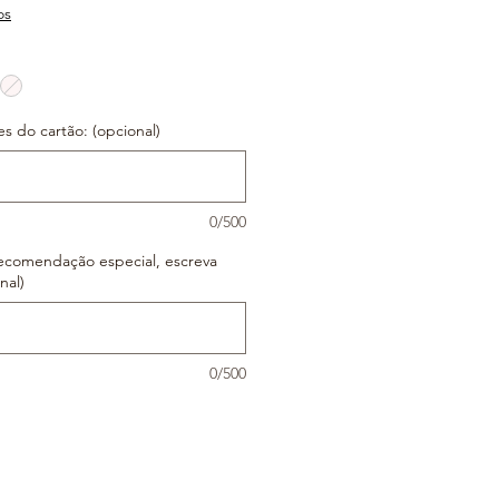
os
es do cartão: (opcional)
0/500
ecomendação especial, escreva
nal)
0/500