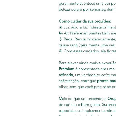
geralmente acontece uma vez po
beleza durará por semanas, ilumi
Como cuidar da sua orquídea:
☀️ Luz: Adora luz indireta brilhant
🌬️ Ar: Prefere ambientes bem ar
💧 Rega: Regue moderadamente, 
quase seco (geralmente uma vez 
🌸 Com esses cuidados, ela flore
Para elevar ainda mais a experiê
Premium
é apresentada em uma
refinado
, um verdadeiro cofre par
sofisticação, entregue
pronta par
olhar, sem que você precise se 
Mais do que um presente, a
Orqu
de carinho e bom gosto. Surpre
especiais ou simplesmente mime