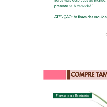
flores mais desejadas do mundo.
presente
na A Varanda!"
ATENÇÃO: As flores das orquídea
Plantas para Escritório