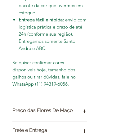
pacote da cor que tivermos em
estoque.
Entrega fácil e rápida
:
envio com
logística prática e
prazo de até
24h
(conforme sua região).
Entregamos somente Santo
André e ABC.
Se quiser confirmar
cores
disponíveis hoje
, tamanho dos
galhos ou tirar dúvidas, fale no
WhatsApp
(11) 94319-6056
.
Preço das Flores De Maço
As Flores possuem muita alterações
Frete e Entrega
de preços e qualidade durante a
semana. O preço ofertado no site é