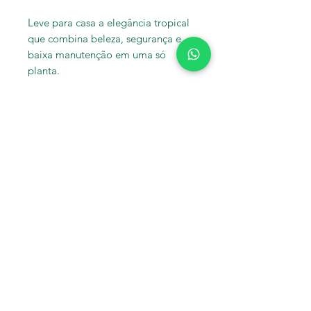
Leve para casa a elegância tropical
que combina beleza, segurança e
baixa manutenção em uma só
planta.
Tamanho:
Aproximadamente 1,00m de altura
em um pote 24.
Palmeira Ráfia (cód. 497)
Ainda não há avaliações
Compartilhe sua opinião. Seja o
primeiro a deixar uma avaliação.
Avaliar