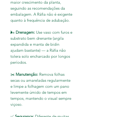
maior crescimento da planta,
seguindo as recomendações da
embalagem. A Ráfia não é exigente
quanto à frequência de adubação.
🌬️
Drenagem:
Use vaso com furos e
substrato bem drenante (argila
expandida e manta de bidin
ajudam bastante) — a Ráfia não
tolera solo encharcado por longos
períodos.
✂️
Manutenção:
Remova folhas
secas ou amareladas regularmente
e limpe a folhagem com um pano
levemente úmido de tempos em
tempos, mantendo o visual sempre
viçoso.
✅
Segurança:
Diferente de muitas