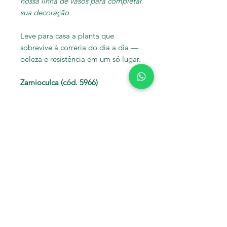
nossa linha de vasos para completar
sua decoração.
Leve para casa a planta que
sobrevive à correria do dia a dia —
beleza e resistência em um só lugar.
Zamioculca (cód. 5966)
Ainda não há avaliações
Compartilhe sua opinião. Seja o
primeiro a deixar uma avaliação.
Avaliar