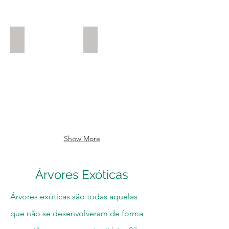
Jacarandá
Tambori
Platymiscium
Enterolobium
floribundum
contortisiliquum
Show More
Árvores Exóticas
Árvores exóticas são todas aquelas
que não se desenvolveram de forma