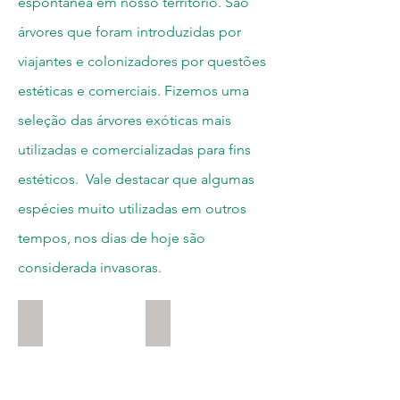
espontânea em nosso território. São
árvores que foram introduzidas por
viajantes e colonizadores por questões
estéticas e comerciais. Fizemos uma
seleção das árvores exóticas mais
utilizadas e comercializadas para fins
estéticos. Vale destacar que algumas
espécies muito utilizadas em outros
tempos, nos dias de hoje são
considerada invasoras.
Grevilea Anã
Chorão / Salgueiro
Grevillea
Salix
banksii
babylonica