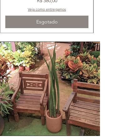
Preço
R$ 380,00
Veja como entregamos
Esgotado