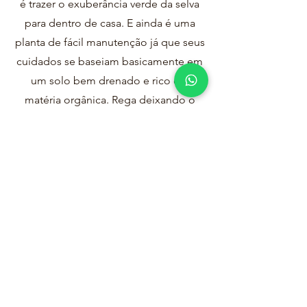
é trazer o exuberância verde da selva
para dentro de casa. E ainda é uma
planta de fácil manutenção já que seus
cuidados se baseiam basicamente em
um solo bem drenado e rico em
matéria orgânica. Rega deixando o
solo levemente úmido sem encharcar.
Iluminação indireta já que é uma planta
tropical e se desenvolve em
temperaturas amenas, simulando as
sombras de uma floresta densa. E
adubação regular.
VASO AUTO BRILHO
A beleza dos Vasos de Fibra de Vidro
da Linha Auto Brilho entrega elegância