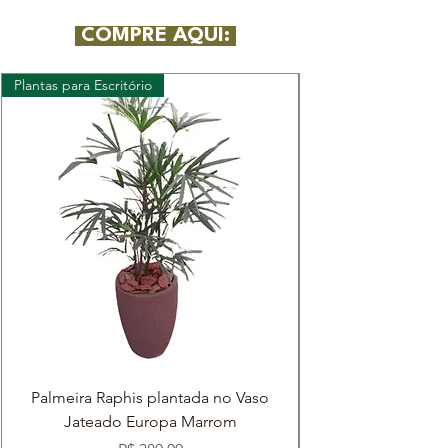
COMPRE AQUI:
Plantas para Escritório
Plantas para Escritóri
Palmeira Raphis plantada no Vaso
Palmeira Raphis p
Jateado Europa Marrom