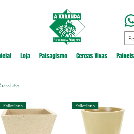
icial
Loja
Paisagismo
Cercas Vivas
Paineis
2 produtos
Polietileno
Polietileno