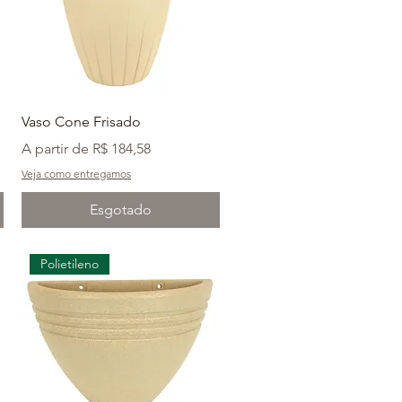
Vaso Cone Frisado
Preço promocional
A partir de
R$ 184,58
Veja como entregamos
Esgotado
Polietileno