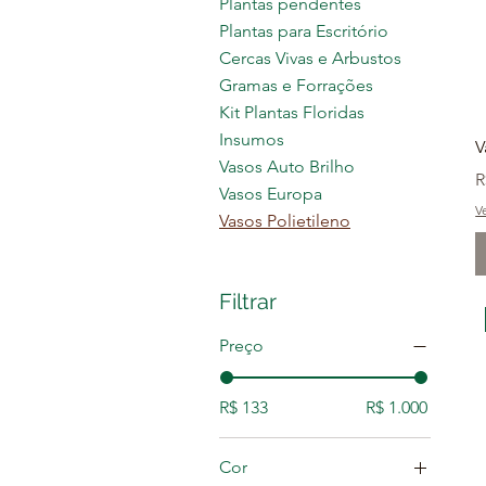
Plantas pendentes
Plantas para Escritório
Cercas Vivas e Arbustos
Gramas e Forrações
Kit Plantas Floridas
Insumos
V
Vasos Auto Brilho
P
R
Vasos Europa
V
Vasos Polietileno
Filtrar
Preço
R$ 133
R$ 1.000
Cor