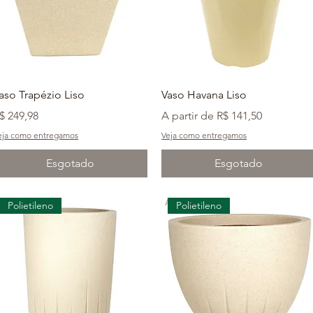
aso Trapézio Liso
Vaso Havana Liso
reço
Preço promocional
$ 249,98
A partir de
R$ 141,50
eja como entregamos
Veja como entregamos
Esgotado
Esgotado
Polietileno
Polietileno