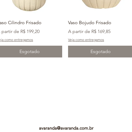
aso Cilindro Frisado
Vaso Bojudo Frisado
reço promocional
Preço promocional
 partir de
R$ 199,20
A partir de
R$ 169,85
eja como entregamos
Veja como entregamos
Esgotado
Esgotado
avaranda@avaranda.com.br