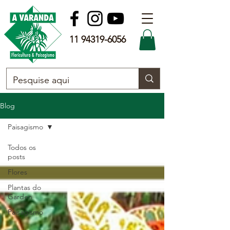
11 94319-6056
Blog
Paisagismo
Todos os
posts
Flores
Plantas do
Garden
Paisagismo